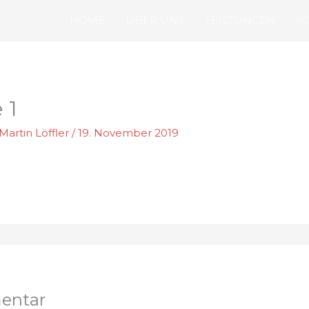
HOME
ÜBER UNS
LEISTUNGEN
K
 1
Martin Löffler
/
19. November 2019
entar