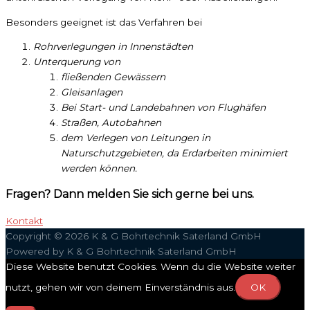
Besonders geeignet ist das Verfahren bei
Rohrverlegungen in Innenstädten
Unterquerung von
fließenden Gewässern
Gleisanlagen
Bei Start- und Landebahnen von Flughäfen
Straßen, Autobahnen
dem Verlegen von Leitungen in
Naturschutzgebieten, da Erdarbeiten minimiert
werden können.
Fragen? Dann melden Sie sich gerne bei uns.
Kontakt
Copyright © 2026
K & G Bohrtechnik Saterland GmbH
Powered by
K & G Bohrtechnik Saterland GmbH
Diese Website benutzt Cookies. Wenn du die Website weiter
nutzt, gehen wir von deinem Einverständnis aus.
OK